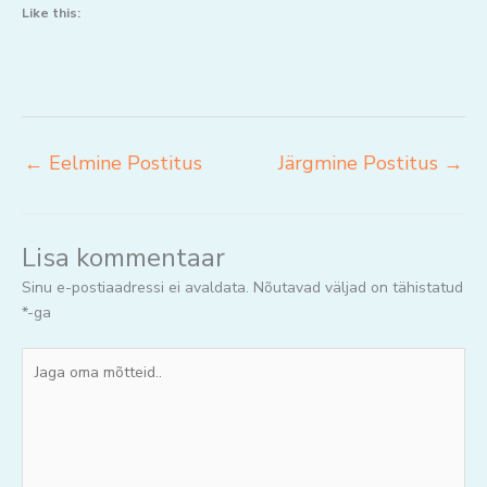
Like this:
←
Eelmine Postitus
Järgmine Postitus
→
Lisa kommentaar
Sinu e-postiaadressi ei avaldata.
Nõutavad väljad on tähistatud
*
-ga
Jaga
oma
mõtteid..