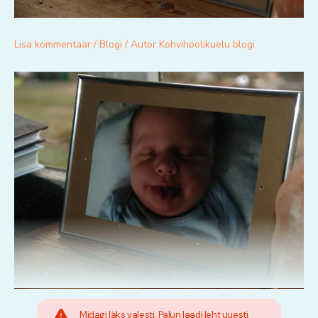
Lisa kommentaar
/
Blogi
/ Autor
Kohvihoolikuelu blogi
Midagi läks valesti. Palun laadi leht uuesti.