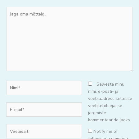
Jaga
oma
mõtteid..
Nimi*
Salvesta minu
nimi, e-posti- ja
veebiaadress sellesse
E-
veebilehitsejasse
mail*
järgmiste
kommentaaride jaoks.
Veebisait
Notify me of
follow-up comments