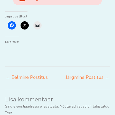
Jaga postitust
Like this:
←
Eelmine Postitus
Järgmine Postitus
→
Lisa kommentaar
Sinu e-postiaadressi ei avaldata.
Nõutavad väljad on tähistatud
*
-ga