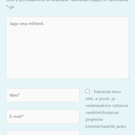
*
-ga
Jaga
oma
mõtteid..
Nimi*
Salvesta minu
nimi, e-posti- ja
veebiaadress sellesse
E-
veebilehitsejasse
mail*
järgmiste
kommentaaride jaoks.
Veebisait