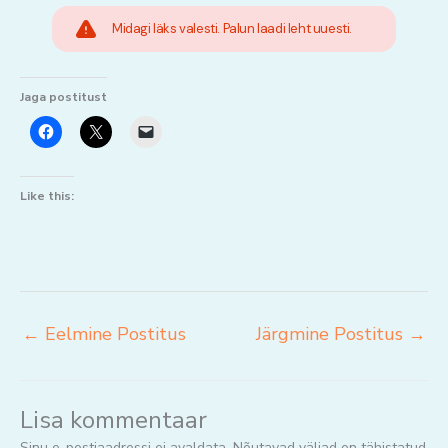
Midagi läks valesti. Palun laadi leht uuesti.
Jaga postitust
Like this:
←
Eelmine Postitus
Järgmine Postitus
→
Lisa kommentaar
Sinu e-postiaadressi ei avaldata.
Nõutavad väljad on tähistatud