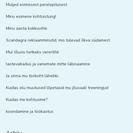
Muljed esimesest perelepitusest
Minu esimene kohtuistung!
Minu aasta kokkuvõte
Scandagra reklaamminutid, mis tulevad õkva südamest.
Mul tõusis hetkeks vererõhk
lastevabadus ja vanemate mitte läbisaamine
Ja sinna mu töökoht lähebki..
Kuidas elu muutused lõpetasid mu jõusaali treeningud
Kuidas me kohtusime?
koondamine ja töökaotus