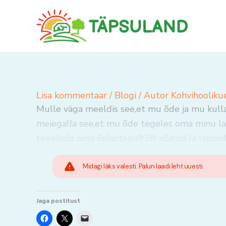
Skip
to
content
Lisa kommentaar
/
Blogi
/ Autor
Kohvihooliku
Mulle väga meeldis see,et mu õde ja mu kulla
meiega!Ja see,et mu õde tegeles oma minu la
tegeleda oma õelastega!Kõik võitsid.Ja lapsed
Midagi läks valesti. Palun laadi leht uuesti.
Jaga postitust