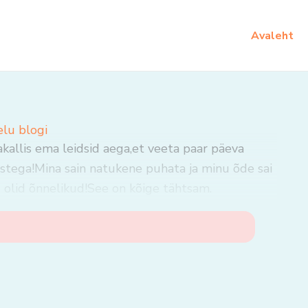
Avaleht
elu blogi
kallis ema leidsid aega,et veeta paar päeva
stega!Mina sain natukene puhata ja minu õde sai
 olid õnnelikud!See on kõige tähtsam.