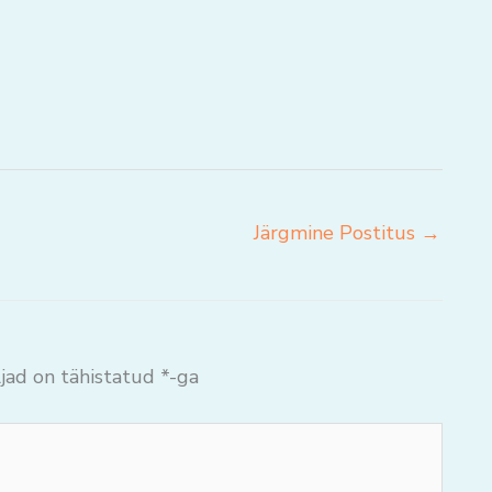
Järgmine Postitus
→
jad on tähistatud
*
-ga