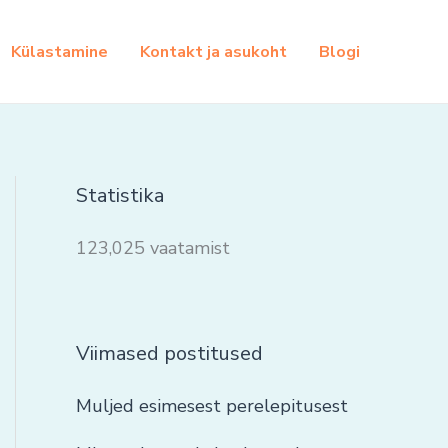
Külastamine
Kontakt ja asukoht
Blogi
Statistika
123,025 vaatamist
Viimased postitused
Muljed esimesest perelepitusest