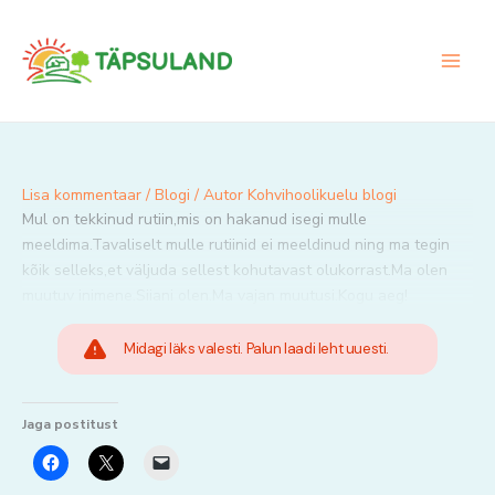
Skip
to
content
Lisa kommentaar
/
Blogi
/ Autor
Kohvihoolikuelu blogi
Mul on tekkinud rutiin,mis on hakanud isegi mulle
meeldima.Tavaliselt mulle rutiinid ei meeldinud ning ma tegin
kõik selleks,et väljuda sellest kohutavast olukorrast.Ma olen
muutuv inimene.Siiani olen.Ma vajan muutusi.Kogu aeg!
Midagi läks valesti. Palun laadi leht uuesti.
Jaga postitust