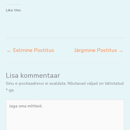
Like this:
←
Eelmine Postitus
Järgmine Postitus
→
Lisa kommentaar
Sinu e-postiaadressi ei avaldata.
Nõutavad väljad on tähistatud
*
-ga
Jaga
oma
mõtteid..