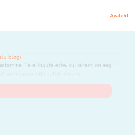
Avaleht
elu blogi
tamine. Te ei kujuta ette, kui kiiresti on aeg
et sünnipäeva pidu tuleb imeline.