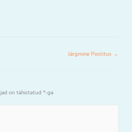
Järgmine Postitus
→
jad on tähistatud
*
-ga