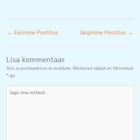
←
Eelmine Postitus
Järgmine Postitus
→
Lisa kommentaar
Sinu e-postiaadressi ei avaldata.
Nõutavad väljad on tähistatud
*
-ga
Jaga
oma
mõtteid..