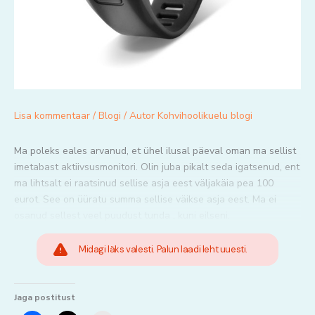
Lisa kommentaar
/
Blogi
/ Autor
Kohvihoolikuelu blogi
Ma poleks eales arvanud, et ühel ilusal päeval oman ma sellist
imetabast aktiivsusmonitori. Olin juba pikalt seda igatsenud, ent
ma lihtsalt ei raatsinud sellise asja eest väljakäia pea 100
eurot. See on üüratu summa sellise väikse asja eest. Ma ei
osanud sellest veel puudust tunda , kuni eilseni.
Midagi läks valesti. Palun laadi leht uuesti.
Jaga postitust