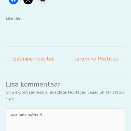
Like this:
←
Eelmine Postitus
Järgmine Postitus
→
Lisa kommentaar
Sinu e-postiaadressi ei avaldata.
Nõutavad väljad on tähistatud
*
-ga
Jaga
oma
mõtteid..