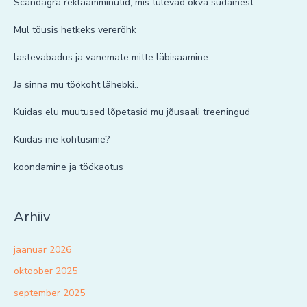
Scandagra reklaamminutid, mis tulevad õkva südamest.
Mul tõusis hetkeks vererõhk
lastevabadus ja vanemate mitte läbisaamine
Ja sinna mu töökoht lähebki..
Kuidas elu muutused lõpetasid mu jõusaali treeningud
Kuidas me kohtusime?
koondamine ja töökaotus
Arhiiv
jaanuar 2026
oktoober 2025
september 2025