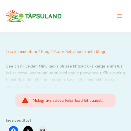
Skip
to
content
Lisa kommentaar
/
Blogi
/ Autor
Kohvihoolikuelu blogi
See on nii veider. Minu jaoks oli see lihtsalt üks kerge ehmatus,
kui esimesel veebruaril tehti kool poole päevapealt tühjaks ning
teavitati, et kellelgil on koroona. Isegi sel momendil läks see
minust justkui mööda..
Midagi läks valesti. Palun laadi leht uuesti.
Jaga postitust