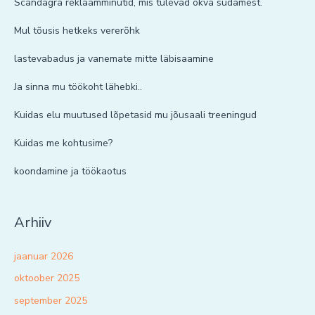
Scandagra reklaamminutid, mis tulevad õkva südamest.
Mul tõusis hetkeks vererõhk
lastevabadus ja vanemate mitte läbisaamine
Ja sinna mu töökoht lähebki..
Kuidas elu muutused lõpetasid mu jõusaali treeningud
Kuidas me kohtusime?
koondamine ja töökaotus
Arhiiv
jaanuar 2026
oktoober 2025
september 2025