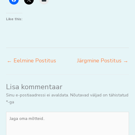
Like this:
←
Eelmine Postitus
Järgmine Postitus
→
Lisa kommentaar
Sinu e-postiaadressi ei avaldata.
Nõutavad väljad on tähistatud
*
-ga
Jaga
oma
mõtteid..