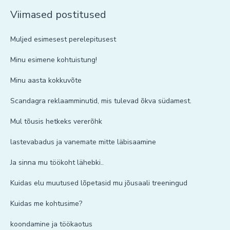
Viimased postitused
Muljed esimesest perelepitusest
Minu esimene kohtuistung!
Minu aasta kokkuvõte
Scandagra reklaamminutid, mis tulevad õkva südamest.
Mul tõusis hetkeks vererõhk
lastevabadus ja vanemate mitte läbisaamine
Ja sinna mu töökoht lähebki..
Kuidas elu muutused lõpetasid mu jõusaali treeningud
Kuidas me kohtusime?
koondamine ja töökaotus