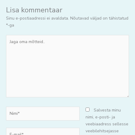
Lisa kommentaar
Sinu e-postiaadressi ei avaldata.
Nõutavad väljad on tähistatud
*
-ga
Jaga
oma
mõtteid..
Nimi*
Salvesta minu
nimi, e-posti- ja
veebiaadress sellesse
E-
veebilehitsejasse