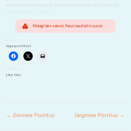
telefonikõnede tegemine. Ma pikemalt peatun sel teemal siis
kuni see otsus on teada!
Midagi läks valesti. Palun laadi leht uuesti.
Jaga postitust
Like this:
←
Eelmine Postitus
Järgmine Postitus
→