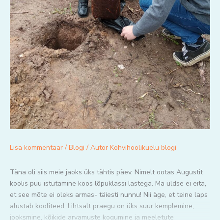
Lisa kommentaar
/
Blogi
/ Autor
Kohvihoolikuelu blogi
Täna oli siis meie jaoks üks tähtis päev. Nimelt ootas Augustit
koolis puu istutamine koos lõpuklassi lastega. Ma üldse ei eita,
et see mõte ei oleks armas- täiesti nunnu! Nii äge, et teine laps
alustab kooliteed .Lihtsalt praegu on üks suur kemplemine,
jooksmine, kõikide arvamuste kogumine ja meeletute