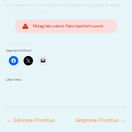
pole enam varsti meie hulgas, siis tundub nagu süda murdub
tükkideks. Juba praegu.
Midagi läks valesti. Palun laadi leht uuesti.
Jaga postitust
Like this:
←
Eelmine Postitus
Järgmine Postitus
→