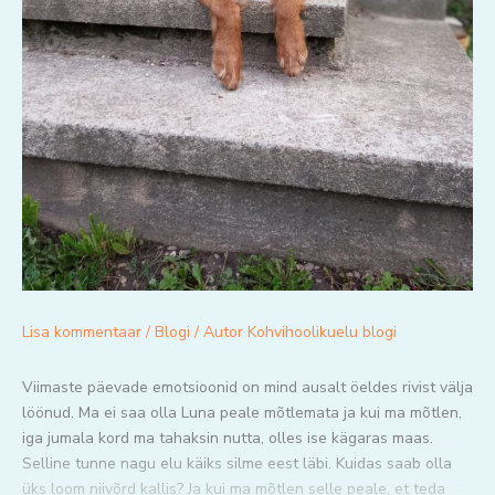
Lisa kommentaar
/
Blogi
/ Autor
Kohvihoolikuelu blogi
Viimaste päevade emotsioonid on mind ausalt öeldes rivist välja
löönud. Ma ei saa olla Luna peale mõtlemata ja kui ma mõtlen,
iga jumala kord ma tahaksin nutta, olles ise kägaras maas.
Selline tunne nagu elu käiks silme eest läbi. Kuidas saab olla
üks loom niivõrd kallis? Ja kui ma mõtlen selle peale, et teda