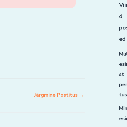
Vi
d
po
ed
Mu
es
st
per
tu
Järgmine Postitus
→
Mi
es