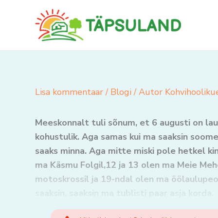
Skip
to
content
Lisa kommentaar
/
Blogi
/ Autor
Kohvihooliku
Meeskonnalt tuli sõnum, et 6 augusti on lau
kohustulik. Aga samas kui ma saaksin soome 
saaks minna. Aga mitte miski pole hetkel ki
ma Käsmu Folgil,12 ja 13 olen ma Meie Mehe 
motoskrossil ja 19-ndal olen ma öölaulupeol
saaksin, saaksin ma tublisti paar asja korda.