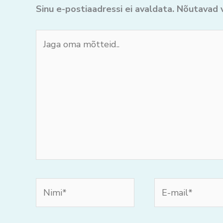
Sinu e-postiaadressi ei avaldata.
Nõutavad v
Jaga
oma
mõtteid..
Nimi*
E-
mail*