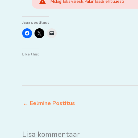
Midagi läks valesti. Palun laadi leht uuesti.
Jaga postitust
Like this:
←
Eelmine Postitus
Lisa kommentaar