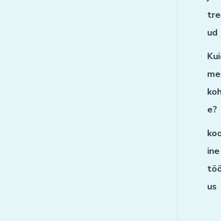
tre
ud
Ku
me
ko
e?
ko
ine
tö
us