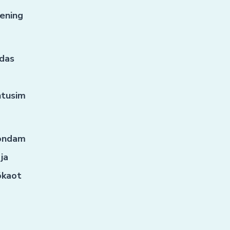
ening
idas
htusim
ondam
 ja
ökaot