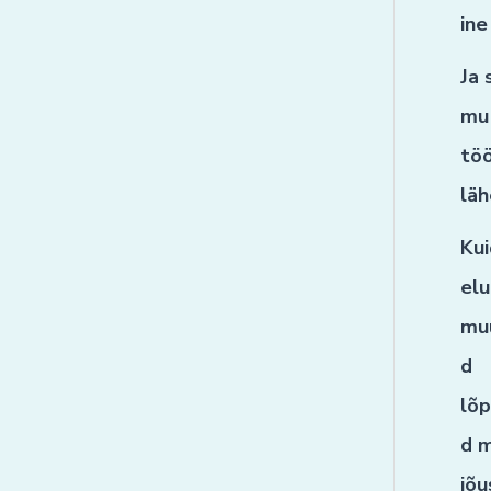
ine
Ja 
mu
tö
läh
Ku
elu
mu
d
lõp
d 
jõu