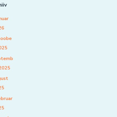
iiv
nuar
26
toobe
2025
ptemb
 2025
gust
25
ebruar
25