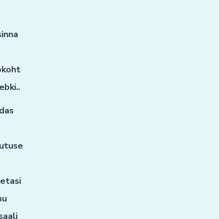
sinna
ökoht
ebki..
idas
utuse
etasi
mu
saali