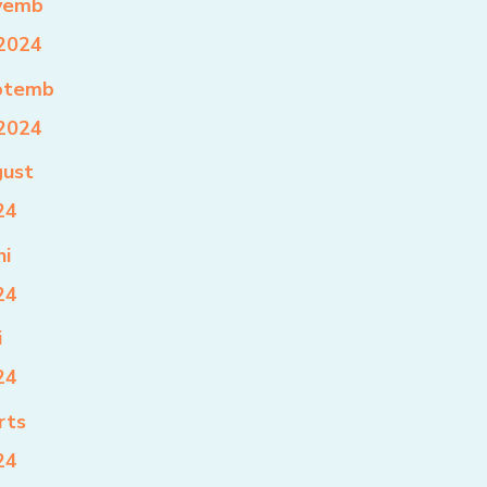
vemb
 2024
ptemb
 2024
gust
24
ni
24
i
24
rts
24