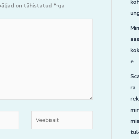
koh
äljad on tähistatud
*
-ga
ung
Mi
aa
ko
e
Sc
ra
re
min
Veebisait
mi
tu