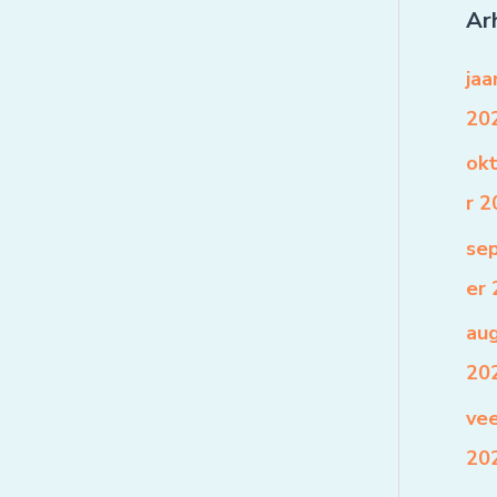
Arh
jaa
20
ok
r 
se
er
au
20
ve
20