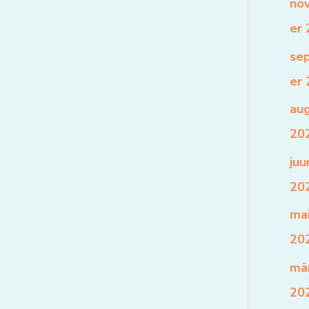
no
er
se
er
au
20
juu
20
ma
20
mä
20