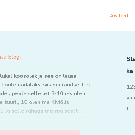
Avaleht
elu blogi
Sta
ka
lukal koosolek ja see on lausa
tööle nädalaks, siis ma raudselt ei
12
ndel, peale selle ,et 8-10nes olen
va
tuuril, 16 olen ma Kiviõlis
t
. Ja selle rahaga mis ma sealt