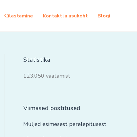
Külastamine
Kontakt ja asukoht
Blogi
Statistika
123,050 vaatamist
Viimased postitused
Muljed esimesest perelepitusest