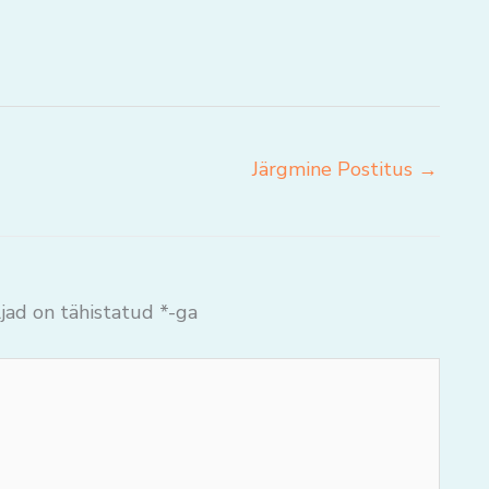
Järgmine Postitus
→
jad on tähistatud
*
-ga