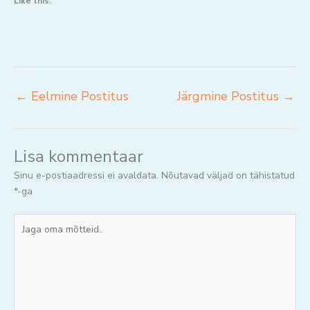
Like this:
←
Eelmine Postitus
Järgmine Postitus
→
Lisa kommentaar
Sinu e-postiaadressi ei avaldata.
Nõutavad väljad on tähistatud
*
-ga
Jaga
oma
mõtteid..