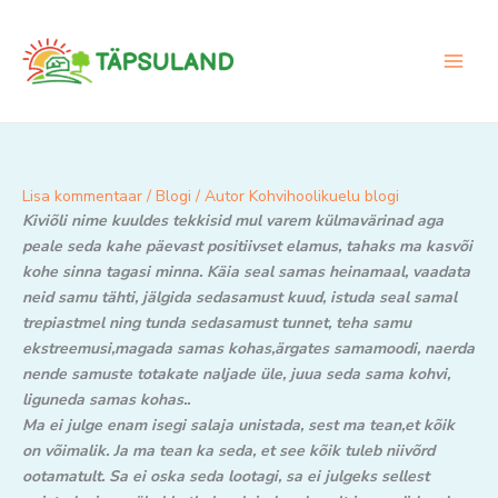
Skip
to
content
Lisa kommentaar
/
Blogi
/ Autor
Kohvihoolikuelu blogi
Kiviõli nime kuuldes tekkisid mul varem külmavärinad aga
peale seda kahe päevast positiivset elamus, tahaks ma kasvõi
kohe sinna tagasi minna. Käia seal samas heinamaal, vaadata
neid samu tähti, jälgida sedasamust kuud, istuda seal samal
trepiastmel ning tunda sedasamust tunnet, teha samu
ekstreemusi,magada samas kohas,ärgates samamoodi, naerda
nende samuste totakate naljade üle, juua seda sama kohvi,
liguneda samas kohas..
Ma ei julge enam isegi salaja unistada, sest ma tean,et kõik
on võimalik. Ja ma tean ka seda, et see kõik tuleb niivõrd
ootamatult. Sa ei oska seda lootagi, sa ei julgeks sellest