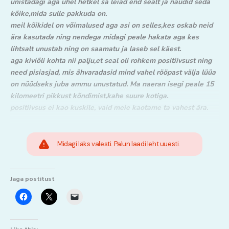
unistadagi aga ühel hetkel sa leiad end sealt ja naudid seda
kõike,mida sulle pakkuda on.
meil kõikidel on võimalused aga asi on selles,kes oskab neid
ära kasutada ning nendega midagi peale hakata aga kes
lihtsalt unustab ning on saamatu ja laseb sel käest.
aga kiviõli kohta nii palju,et seal oli rohkem positiivsust ning
need pisiasjad, mis ähvaradasid mind vahel rööpast välja lüüa
on nüüdseks juba ammu unustatud. Ma naeran isegi peale 15
kilomeetri pikkust kõndimist,kahe suure kotiga.
positiivsus ei kao kuskile, vaid meie kaotame ta vahest ära.
Midagi läks valesti. Palun laadi leht uuesti.
Jaga postitust