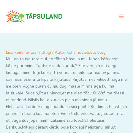
Skip
to
content
Lisa kommentaar
/
Blogi
/ Autor
Kohvihoolikuelu blogi
Mul on täitsa tore,mul on täitsa hästi ja mul läheb kõikidest
kõige paremini. Tahtsite seda kuulda? Eile veetsin ma aega
kirstiga, mmm tegi kooki. Ta vennal oli eile sünnipäev ja mina
sain esimesena ta kipsile kirjutada. Kirjutasin värviliselt nagu ma
ise olen. Algne plaan oli muidugi maale minna aga kui ma
laulukale jõudsin,ütles Marko,et ma olen tööl: O Wtf..ma tõesti
ei teadnud. Niisiis kella kuueks pidin ma sinna jõudma.
Helistasin kärdule ning suundusin siili poole. Kristiines helistasin
ja andsin teada,kus ma olen. Pidin talle veel vastu jalutama.Tal
oli väga ilus jope,mmm. Läksime siili lõpuks,helistasin
Eerikule.Millegi pärast kärdu pole kordagi helistanu, ainult