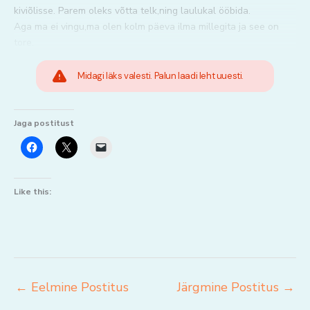
kiviõlisse. Parem oleks võtta telk,ning laulukal ööbida.
Aga ma ei vingu,ma olen kolm päeva ilma millegita ja see on
tore.
Midagi läks valesti. Palun laadi leht uuesti.
Jaga postitust
Like this:
←
Eelmine Postitus
Järgmine Postitus
→