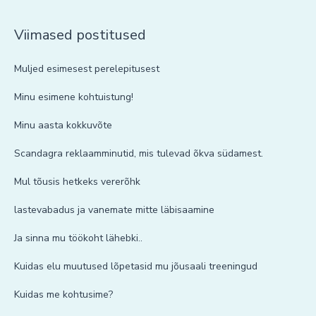
Viimased postitused
Muljed esimesest perelepitusest
Minu esimene kohtuistung!
Minu aasta kokkuvõte
Scandagra reklaamminutid, mis tulevad õkva südamest.
Mul tõusis hetkeks vererõhk
lastevabadus ja vanemate mitte läbisaamine
Ja sinna mu töökoht lähebki..
Kuidas elu muutused lõpetasid mu jõusaali treeningud
Kuidas me kohtusime?