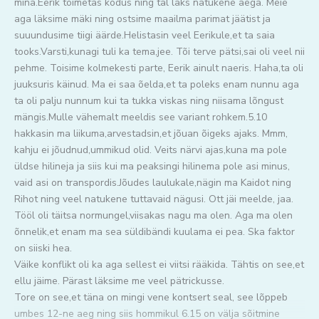
mina.Eerik toimetas kodus ning tal läks natukene aega. Meie
aga läksime mäki ning ostsime maailma parimat jäätist ja
suuundusime tiigi äärde.Helistasin veel Eerikule,et ta saia
tooks.Varsti,kunagi tuli ka tema,jee. Tõi terve pätsi,sai oli veel nii
pehme. Toisime kolmekesti parte, Eerik ainult naeris. Haha,ta oli
juuksuris käinud. Ma ei saa õelda,et ta poleks enam nunnu aga
ta oli palju nunnum kui ta tukka viskas ning niisama lõngust
mängis.Mulle vähemalt meeldis see variant rohkem.5.10
hakkasin ma liikuma,arvestadsin,et jõuan õigeks ajaks. Mmm,
kahju ei jõudnud,ummikud olid. Veits närvi ajas,kuna ma pole
üldse hilineja ja siis kui ma peaksingi hilinema pole asi minus,
vaid asi on transpordis.Jõudes laulukale,nägin ma Kaidot ning
Rihot ning veel natukene tuttavaid nägusi. Ott jäi meelde, jaa.
Tööl oli täitsa normungel,viisakas nagu ma olen. Aga ma olen
õnnelik,et enam ma sea süldibändi kuulama ei pea. Ska faktor
on siiski hea.
Väike konflikt oli ka aga sellest ei viitsi rääkida. Tähtis on see,et
ellu jäime. Pärast läksime me veel pätrickusse.
Tore on see,et täna on mingi vene kontsert seal, see lõppeb
umbes 12-ne aeg ning siis hommikul 6.15 on välja sõitmine