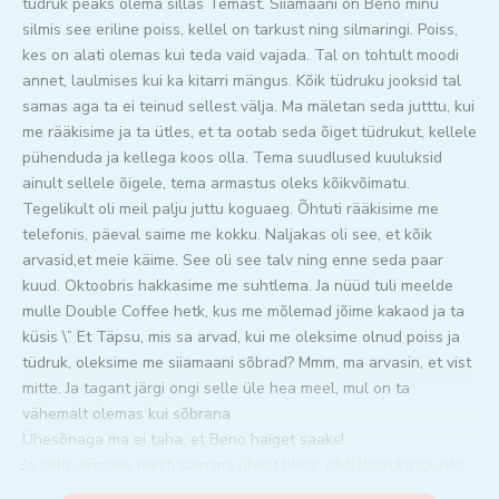
tüdruk peaks olema sillas Temast. Siiamaani on Beno minu
silmis see eriline poiss, kellel on tarkust ning silmaringi. Poiss,
kes on alati olemas kui teda vaid vajada. Tal on tohtult moodi
annet, laulmises kui ka kitarri mängus. Kõik tüdruku jooksid tal
samas aga ta ei teinud sellest välja. Ma mäletan seda jutttu, kui
me rääkisime ja ta ütles, et ta ootab seda õiget tüdrukut, kellele
pühenduda ja kellega koos olla. Tema suudlused kuuluksid
ainult sellele õigele, tema armastus oleks kõikvõimatu.
Tegelikult oli meil palju juttu koguaeg. Õhtuti rääkisime me
telefonis, päeval saime me kokku. Naljakas oli see, et kõik
arvasid,et meie käime. See oli see talv ning enne seda paar
kuud. Oktoobris hakkasime me suhtlema. Ja nüüd tuli meelde
mulle Double Coffee hetk, kus me mõlemad jõime kakaod ja ta
küsis \” Et Täpsu, mis sa arvad, kui me oleksime olnud poiss ja
tüdruk, oleksime me siiamaani sõbrad? Mmm, ma arvasin, et vist
mitte. Ja tagant järgi ongi selle üle hea meel, mul on ta
vähemalt olemas kui sõbrana
Ühesõnaga ma ei taha, et Beno haiget saaks!
Ja selle viimase teksti sain ma ühest blogi, pildi lisan ka juurde.