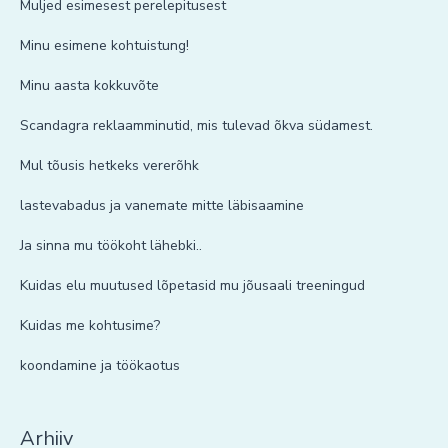
Muljed esimesest perelepitusest
Minu esimene kohtuistung!
Minu aasta kokkuvõte
Scandagra reklaamminutid, mis tulevad õkva südamest.
Mul tõusis hetkeks vererõhk
lastevabadus ja vanemate mitte läbisaamine
Ja sinna mu töökoht lähebki..
Kuidas elu muutused lõpetasid mu jõusaali treeningud
Kuidas me kohtusime?
koondamine ja töökaotus
Arhiiv