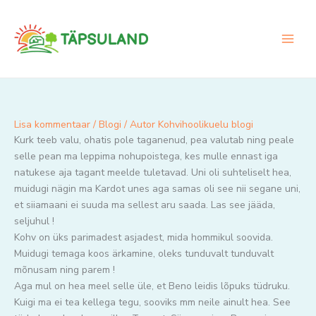
Skip
to
content
Lisa kommentaar
/
Blogi
/ Autor
Kohvihoolikuelu blogi
Kurk teeb valu, ohatis pole taganenud, pea valutab ning peale
selle pean ma leppima nohupoistega, kes mulle ennast iga
natukese aja tagant meelde tuletavad. Uni oli suhteliselt hea,
muidugi nägin ma Kardot unes aga samas oli see nii segane uni,
et siiamaani ei suuda ma sellest aru saada. Las see jääda,
seljuhul !
Kohv on üks parimadest asjadest, mida hommikul soovida.
Muidugi temaga koos ärkamine, oleks tunduvalt tunduvalt
mõnusam ning parem !
Aga mul on hea meel selle üle, et Beno leidis lõpuks tüdruku.
Kuigi ma ei tea kellega tegu, sooviks mm neile ainult hea. See