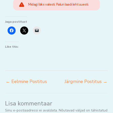
Midagi läks valesti. Palun laadi leht uuesti.
Jaga postitust
Like this:
←
Eelmine Postitus
Järgmine Postitus
→
Lisa kommentaar
Sinu e-postiaadressi ei avaldata.
Nõutavad väljad on tähistatud