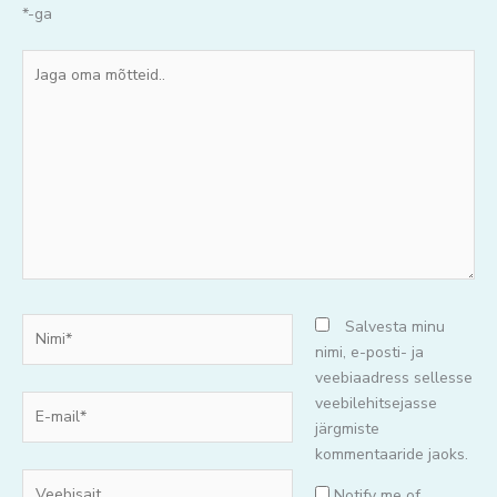
*
-ga
Jaga
oma
mõtteid..
Nimi*
Salvesta minu
nimi, e-posti- ja
veebiaadress sellesse
E-
veebilehitsejasse
mail*
järgmiste
kommentaaride jaoks.
Veebisait
Notify me of