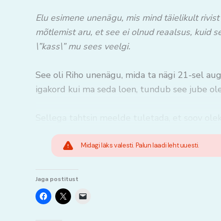
Elu esimene unenägu, mis mind täielikult rivist
mõtlemist aru, et see ei olnud reaalsus, kuid 
\”kass\” mu sees veelgi.
See oli Riho unenägu, mida ta nägi 21-sel au
igakord kui ma seda loen, tundub see jube ole
Sellega tahtsin meelde tuletada, et soov olek
Midagi läks valesti. Palun laadi leht uuesti.
Jaga postitust