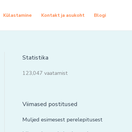
Külastamine
Kontakt ja asukoht
Blogi
Statistika
123,047 vaatamist
Viimased postitused
Muljed esimesest perelepitusest