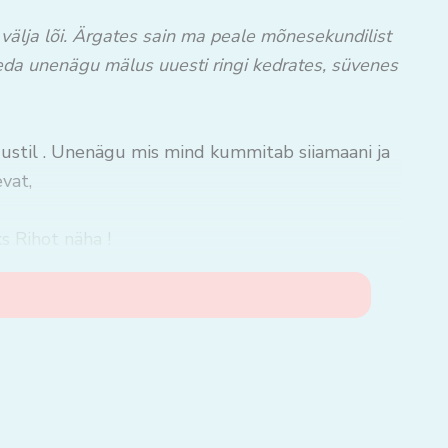
 välja lõi. Ärgates sain ma peale mõnesekundilist
seda unenägu mälus uuesti ringi kedrates, süvenes
gustil . Unenägu mis mind kummitab siiamaani ja
vat,
s Rihot näha !