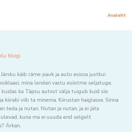
Avaleht
elu blogi
Järsku käib räme pauk ja auto esiosa justkui
esiklaasi, mina lendan vastu esiistme seljatuge.
kuidas ka Täpsu autost välja tuigub kuid siis
a kiirabi viib ta minema. Kiirustan haiglasse. Sinna
n teda ja nutan. Nutan ja nutan, ja ei jäta
 tulevad, kuna ma ei suuda end selgelt
s? Ärkan.