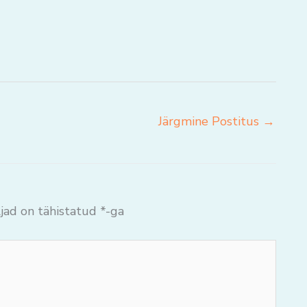
Järgmine Postitus
→
jad on tähistatud
*
-ga