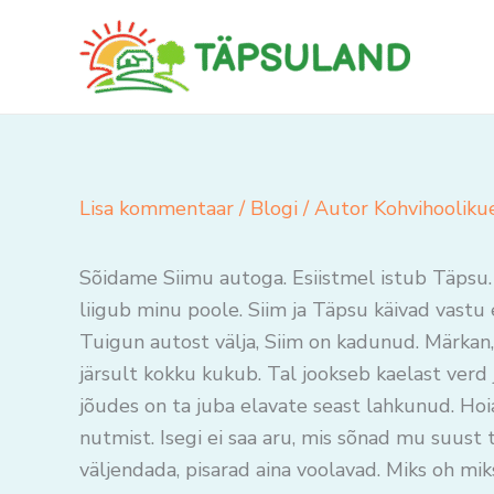
Skip
to
content
Lisa kommentaar
/
Blogi
/ Autor
Kohvihooliku
Sõidame Siimu autoga. Esiistmel istub Täpsu. 
liigub minu poole. Siim ja Täpsu käivad vastu 
Tuigun autost välja, Siim on kadunud. Märkan, 
järsult kokku kukub. Tal jookseb kaelast verd j
jõudes on ta juba elavate seast lahkunud. Hoia
nutmist. Isegi ei saa aru, mis sõnad mu suust
väljendada, pisarad aina voolavad. Miks oh mik