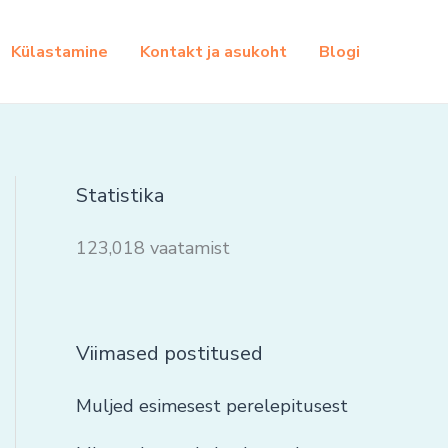
Külastamine
Kontakt ja asukoht
Blogi
Statistika
123,018 vaatamist
Viimased postitused
Muljed esimesest perelepitusest