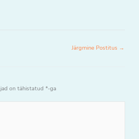
Järgmine Postitus
→
jad on tähistatud
*
-ga