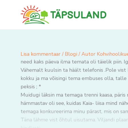
Skip
to
content
Lisa kommentaar
/
Blogi
/ Autor
Kohvihooliku
need kaks päeva ilma temata oli täielik piin. I
Vähemalt kuulsin ta häält telefonis .Pole vist 
kokku ja ma võisingi tema embuses olla, talle 
peksis ; *
Muidugi läksin ma temaga trenni kaasa, päris 
hämmastav oli see, kuidas Kaia- liisa mind näh
temaga konkureerima minu pärast, mis on sam
Täna lähme vist õhtul uisutama. Viljandi plaa