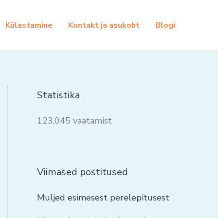
Külastamine
Kontakt ja asukoht
Blogi
Statistika
123,045 vaatamist
Viimased postitused
Muljed esimesest perelepitusest