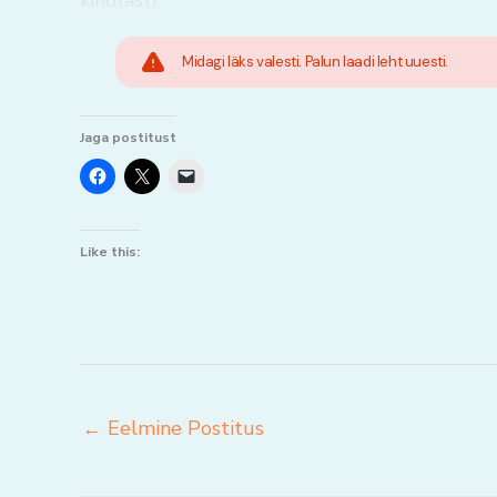
kindlasti.
Midagi läks valesti. Palun laadi leht uuesti.
Jaga postitust
Like this:
←
Eelmine Postitus