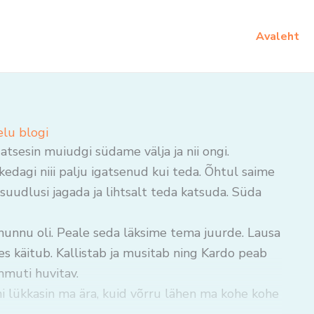
Avaleht
elu blogi
gatsesin muiudgi südame välja ja nii ongi.
kedagi niii palju igatsenud kui teda. Õhtul saime
suudlusi jagada ja lihtsalt teda katsuda. Süda
nunnu oli. Peale seda läksime tema juurde. Lausa
es käitub. Kallistab ja musitab ning Kardo peab
muti huvitav.
ni lükkasin ma ära, kuid võrru lähen ma kohe kohe