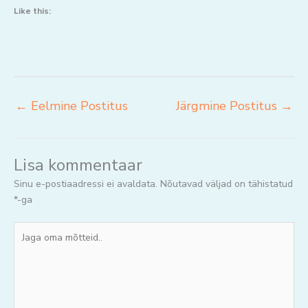
Like this:
←
Eelmine Postitus
Järgmine Postitus
→
Lisa kommentaar
Sinu e-postiaadressi ei avaldata.
Nõutavad väljad on tähistatud
*
-ga
Jaga
oma
mõtteid..