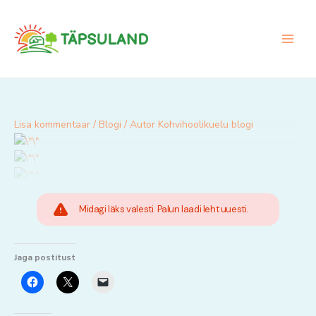
Skip
to
content
Lisa kommentaar
/
Blogi
/ Autor
Kohvihoolikuelu blogi
Midagi läks valesti. Palun laadi leht uuesti.
Jaga postitust