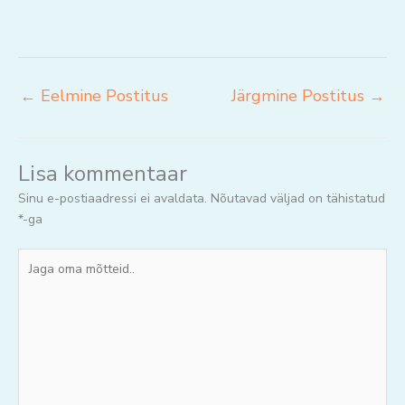
←
Eelmine Postitus
Järgmine Postitus
→
Lisa kommentaar
Sinu e-postiaadressi ei avaldata.
Nõutavad väljad on tähistatud
*
-ga
Jaga
oma
mõtteid..