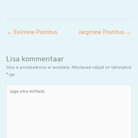
←
Eelmine Postitus
Järgmine Postitus
→
Lisa kommentaar
Sinu e-postiaadressi ei avaldata.
Nõutavad väljad on tähistatud
*
-ga
Jaga
oma
mõtteid..