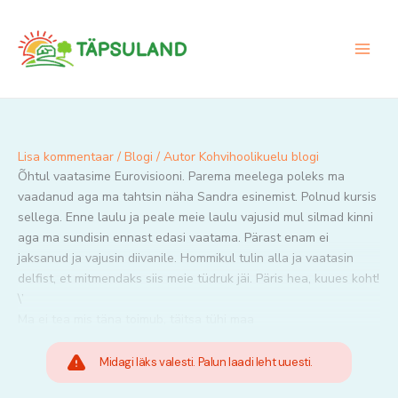
Skip
to
content
Lisa kommentaar
/
Blogi
/ Autor
Kohvihoolikuelu blogi
Õhtul vaatasime Eurovisiooni. Parema meelega poleks ma
vaadanud aga ma tahtsin näha Sandra esinemist. Polnud kursis
sellega. Enne laulu ja peale meie laulu vajusid mul silmad kinni
aga ma sundisin ennast edasi vaatama. Pärast enam ei
jaksanud ja vajusin diivanile. Hommikul tulin alla ja vaatasin
delfist, et mitmendaks siis meie tüdruk jäi. Päris hea, kuues koht!
\’
Ma ei tea mis täna toimub, täitsa tühi maa
Midagi läks valesti. Palun laadi leht uuesti.