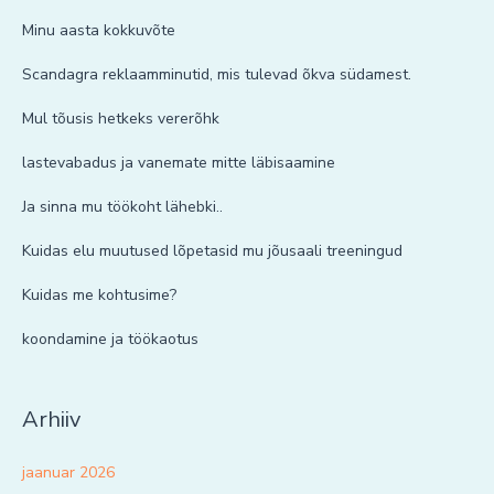
Minu aasta kokkuvõte
Scandagra reklaamminutid, mis tulevad õkva südamest.
Mul tõusis hetkeks vererõhk
lastevabadus ja vanemate mitte läbisaamine
Ja sinna mu töökoht lähebki..
Kuidas elu muutused lõpetasid mu jõusaali treeningud
Kuidas me kohtusime?
koondamine ja töökaotus
Arhiiv
jaanuar 2026