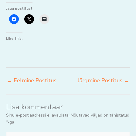
Jaga postitust
Like this:
←
Eelmine Postitus
Järgmine Postitus
→
Lisa kommentaar
Sinu e-postiaadressi ei avaldata.
Nõutavad väljad on tähistatud
*
-ga
Jaga