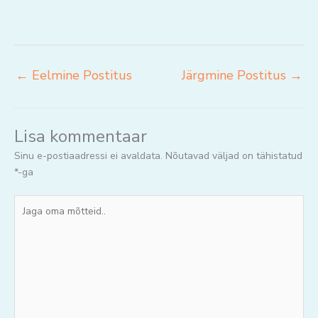
←
Eelmine Postitus
Järgmine Postitus
→
Lisa kommentaar
Sinu e-postiaadressi ei avaldata.
Nõutavad väljad on tähistatud
*
-ga
Jaga
oma
mõtteid..