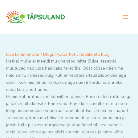
Skip
to
content
Lisa kommentaar
/
Blogi
/ Autor
Kohvihoolikuelu blogi
Hetkel mulle ei meeldi mu unenäod mitte üldse, tasapisi
muutuvad nad juba häirivaks faktoriks. Ööst öösse näen ma
neid samu inimesei, kuigi küll erinevates sitsuatsioonides aga
siiski.. Kõik mis olnud hakkaks nagu uuesti korduma..õnneks
seda küll ainult unes.
Hommikul äratas mind kohvilõhn ülesse. Panin riided ruttu selga
ja läksin alla kohvile. Enne seda Egne kurtis mulle, et ma olen
kõige masendavam voodikaaslane üleüldse. Üleeile ei saanud
ta magada, kuna ma hõivasin tervenesti ta suure voodi ära ja
jätsin talle pisikese nurgakese ja täna öösel oli seal voodis
meid lausa kolm aga ma siiski suutsin laiutada ja mitte vähe.