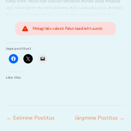
Kahju kohe. Nüüd nad saavad rahulikult mõnda aega magada
aga varsti lähen ma neid äratama. Kell saab juba pool üksteist..
Kui nüüd mõtlema hakata, ärkasin mina juba enne kaheksat.
Midagi läks valesti. Palun laadi leht uuesti.
Jaga postitust
Like this:
←
Eelmine Postitus
Järgmine Postitus
→