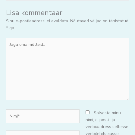
Lisa kommentaar
Sinu e-postiaadressi ei avaldata.
Nõutavad väljad on tähistatud
*
-ga
Jaga
oma
mõtteid..
Nimi*
Salvesta minu
nimi, e-posti- ja
veebiaadress sellesse
E-
veebilehitsejasse