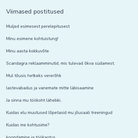
Viimased postitused
Muljed esimesest perelepitusest
Minu esimene kohtuistung!
Minu aasta kokkuvõte
Scandagra reklaamminutid, mis tulevad õkva südamest.
Mul tõusis hetkeks vererõhk
lastevabadus ja vanemate mitte läbisaamine
Ja sinna mu töökoht lähebki..
Kuidas elu muutused lõpetasid mu jõusaali treeningud
Kuidas me kohtusime?
koondamine ja töökaotus