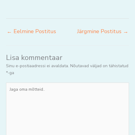
←
Eelmine Postitus
Järgmine Postitus
→
Lisa kommentaar
Sinu e-postiaadressi ei avaldata.
Nõutavad väljad on tähistatud
*
-ga
Jaga
oma
mõtteid..