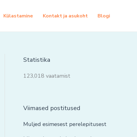
Külastamine
Kontakt ja asukoht
Blogi
Statistika
123,018 vaatamist
Viimased postitused
Muljed esimesest perelepitusest