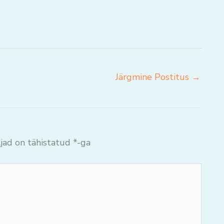
Järgmine Postitus
→
jad on tähistatud
*
-ga