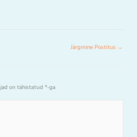
Järgmine Postitus
→
jad on tähistatud
*
-ga