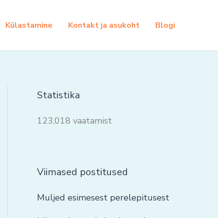
Külastamine
Kontakt ja asukoht
Blogi
Statistika
123,018 vaatamist
Viimased postitused
Muljed esimesest perelepitusest