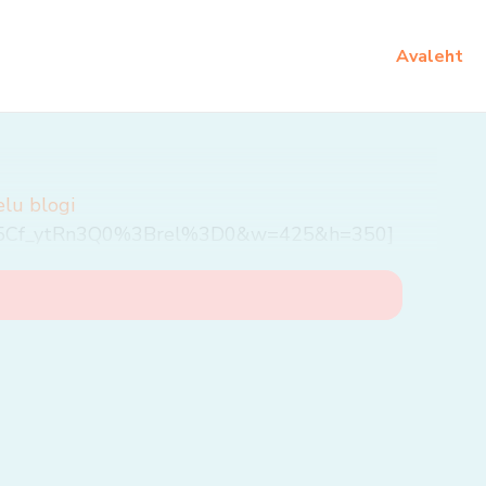
Avaleht
elu blogi
?v=5Cf_ytRn3Q0%3Brel%3D0&w=425&h=350]