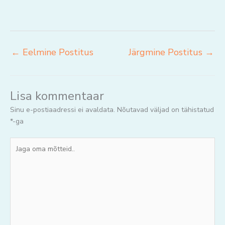
←
Eelmine Postitus
Järgmine Postitus
→
Lisa kommentaar
Sinu e-postiaadressi ei avaldata.
Nõutavad väljad on tähistatud
*
-ga
Jaga
oma
mõtteid..