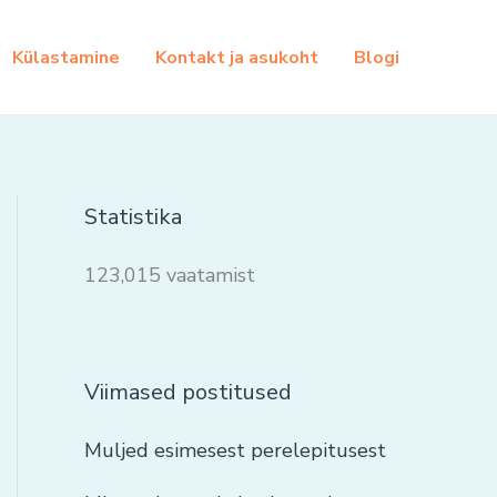
Külastamine
Kontakt ja asukoht
Blogi
Statistika
123,015 vaatamist
Viimased postitused
Muljed esimesest perelepitusest