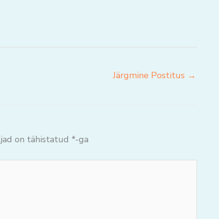
Järgmine Postitus
→
jad on tähistatud
*
-ga