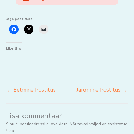
Jaga postitust
Like this:
←
Eelmine Postitus
Järgmine Postitus
→
Lisa kommentaar
Sinu e-postiaadressi ei avaldata.
Nõutavad väljad on tähistatud
*
-ga