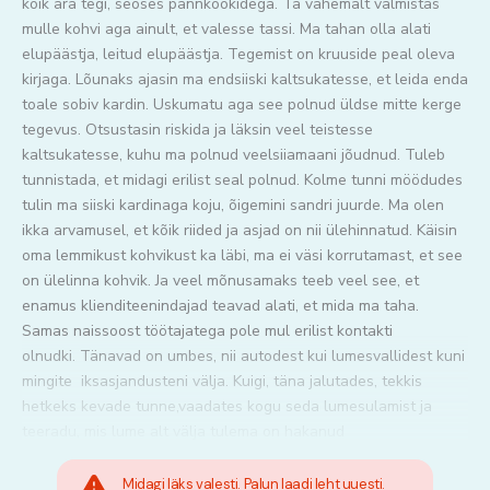
kõik ära tegi, seoses pannkookidega. Ta vähemalt valmistas
mulle kohvi aga ainult, et valesse tassi. Ma tahan olla alati
elupäästja, leitud elupäästja. Tegemist on kruuside peal oleva
kirjaga. Lõunaks ajasin ma endsiiski kaltsukatesse, et leida enda
toale sobiv kardin. Uskumatu aga see polnud üldse mitte kerge
tegevus. Otsustasin riskida ja läksin veel teistesse
kaltsukatesse, kuhu ma polnud veelsiiamaani jõudnud. Tuleb
tunnistada, et midagi erilist seal polnud. Kolme tunni möödudes
tulin ma siiski kardinaga koju, õigemini sandri juurde. Ma olen
ikka arvamusel, et kõik riided ja asjad on nii ülehinnatud. Käisin
oma lemmikust kohvikust ka läbi, ma ei väsi korrutamast, et see
on ülelinna kohvik. Ja veel mõnusamaks teeb veel see, et
enamus klienditeenindajad teavad alati, et mida ma taha.
Samas naissoost töötajatega pole mul erilist kontakti
olnudki. Tänavad on umbes, nii autodest kui lumesvallidest kuni
mingite iksasjandusteni välja. Kuigi, täna jalutades, tekkis
hetkeks kevade tunne,vaadates kogu seda lumesulamist ja
teeradu, mis lume alt välja tulema on hakanud
Midagi läks valesti. Palun laadi leht uuesti.