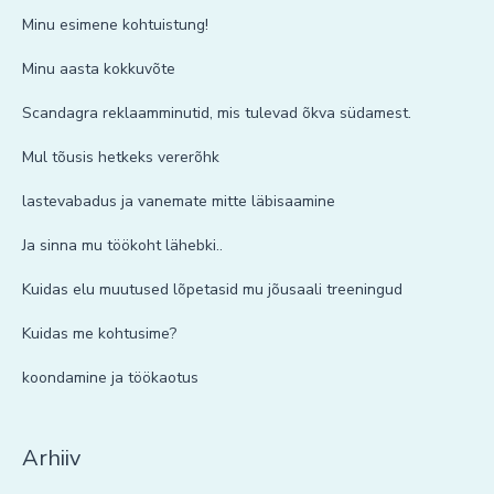
Minu esimene kohtuistung!
Minu aasta kokkuvõte
Scandagra reklaamminutid, mis tulevad õkva südamest.
Mul tõusis hetkeks vererõhk
lastevabadus ja vanemate mitte läbisaamine
Ja sinna mu töökoht lähebki..
Kuidas elu muutused lõpetasid mu jõusaali treeningud
Kuidas me kohtusime?
koondamine ja töökaotus
Arhiiv