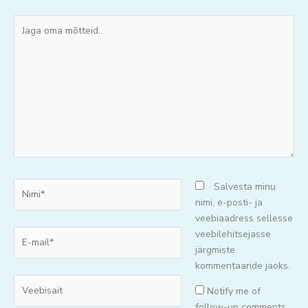
Jaga
oma
mõtteid..
Nimi*
Salvesta minu
nimi, e-posti- ja
veebiaadress sellesse
E-
veebilehitsejasse
mail*
järgmiste
kommentaaride jaoks.
Veebisait
Notify me of
follow-up comments