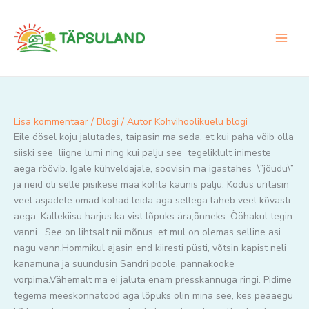
Skip
to
content
Lisa kommentaar
/
Blogi
/ Autor
Kohvihoolikuelu blogi
Eile öösel koju jalutades, taipasin ma seda, et kui paha võib olla
siiski see liigne lumi ning kui palju see tegeliklult inimeste
aega röövib. Igale kühveldajale, soovisin ma igastahes \”jõudu\”
ja neid oli selle pisikese maa kohta kaunis palju. Kodus üritasin
veel asjadele omad kohad leida aga sellega läheb veel kõvasti
aega. Kallekiisu harjus ka vist lõpuks ära,õnneks. Ööhakul tegin
vanni . See on lihtsalt nii mõnus, et mul on olemas selline asi
nagu vann.Hommikul ajasin end kiiresti püsti, võtsin kapist neli
kanamuna ja suundusin Sandri poole, pannakooke
vorpima.Vähemalt ma ei jaluta enam presskannuga ringi. Pidime
tegema meeskonnatööd aga lõpuks olin mina see, kes peaaegu