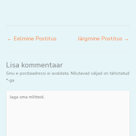
←
Eelmine Postitus
Järgmine Postitus
→
Lisa kommentaar
Sinu e-postiaadressi ei avaldata.
Nõutavad väljad on tähistatud
*
-ga
Jaga
oma
mõtteid..