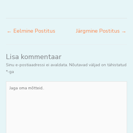
←
Eelmine Postitus
Järgmine Postitus
→
Lisa kommentaar
Sinu e-postiaadressi ei avaldata.
Nõutavad väljad on tähistatud
*
-ga
Jaga
oma
mõtteid..