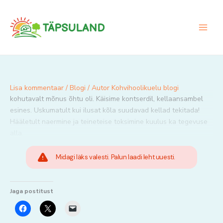
Skip
to
content
Lisa kommentaar
/
Blogi
/ Autor
Kohvihoolikuelu blogi
kohutavalt mõnus õhtu oli. Käisime kontserdil, kellaansambel
esines. Uskumatult kui ilusat kõla suudavad kellad tekitada!
Hääletult naermine ja teineteise toksimine kuulus ka tegevuse
alla.
Midagi läks valesti. Palun laadi leht uuesti.
Jaga postitust