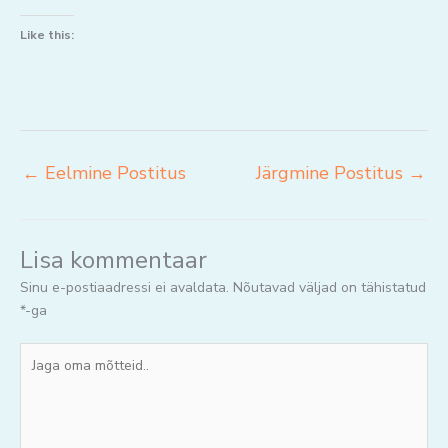
Like this:
←
Eelmine Postitus
Järgmine Postitus
→
Lisa kommentaar
Sinu e-postiaadressi ei avaldata.
Nõutavad väljad on tähistatud
*
-ga
Jaga
oma
mõtteid..