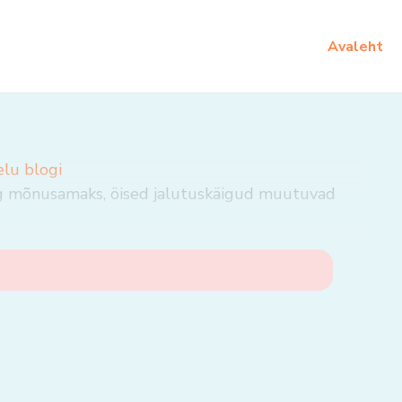
Avaleht
elu blogi
ng mõnusamaks, öised jalutuskäigud muutuvad