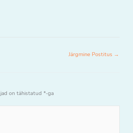
Järgmine Postitus
→
jad on tähistatud
*
-ga