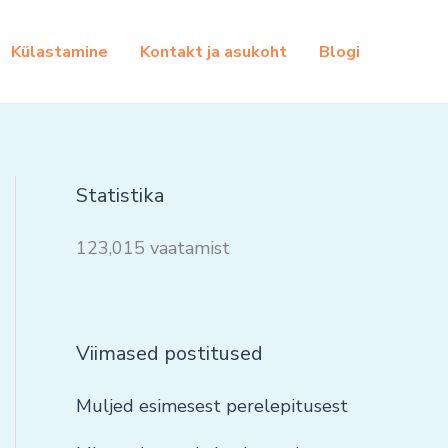
Külastamine
Kontakt ja asukoht
Blogi
Statistika
123,015 vaatamist
Viimased postitused
Muljed esimesest perelepitusest