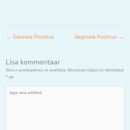
←
Eelmine Postitus
Järgmine Postitus
→
Lisa kommentaar
Sinu e-postiaadressi ei avaldata.
Nõutavad väljad on tähistatud
*
-ga
Jaga
oma
mõtteid..