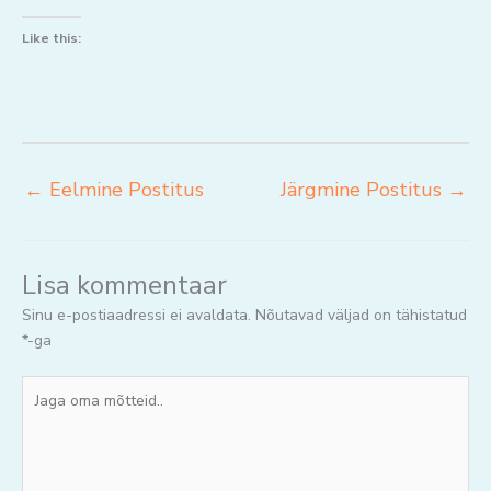
Like this:
←
Eelmine Postitus
Järgmine Postitus
→
Lisa kommentaar
Sinu e-postiaadressi ei avaldata.
Nõutavad väljad on tähistatud
*
-ga
Jaga
oma
mõtteid..