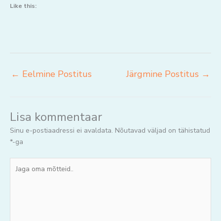
Like this:
←
Eelmine Postitus
Järgmine Postitus
→
Lisa kommentaar
Sinu e-postiaadressi ei avaldata.
Nõutavad väljad on tähistatud
*
-ga
Jaga
oma
mõtteid..