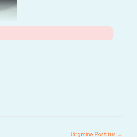
Järgmine Postitus
→