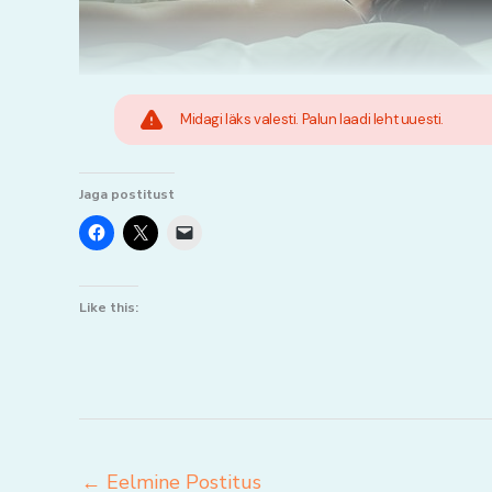
Midagi läks valesti. Palun laadi leht uuesti.
Jaga postitust
Like this:
←
Eelmine Postitus