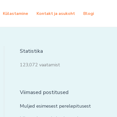
Külastamine
Kontakt ja asukoht
Blogi
Statistika
123,072 vaatamist
Viimased postitused
Muljed esimesest perelepitusest