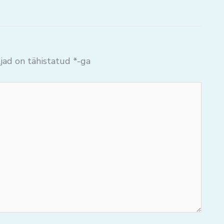
jad on tähistatud
*
-ga