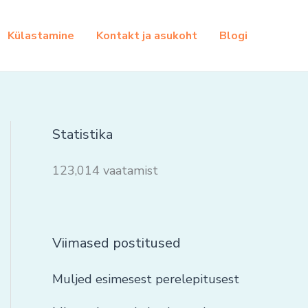
Külastamine
Kontakt ja asukoht
Blogi
Statistika
123,014 vaatamist
Viimased postitused
Muljed esimesest perelepitusest