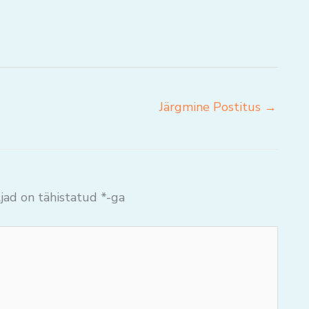
Järgmine Postitus
→
jad on tähistatud
*
-ga