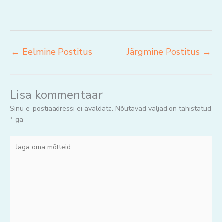
←
Eelmine Postitus
Järgmine Postitus
→
Lisa kommentaar
Sinu e-postiaadressi ei avaldata.
Nõutavad väljad on tähistatud
*
-ga
Jaga
oma
mõtteid..