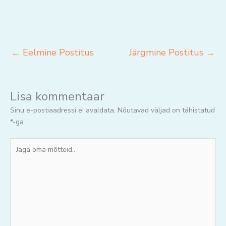
←
Eelmine Postitus
Järgmine Postitus
→
Lisa kommentaar
Sinu e-postiaadressi ei avaldata.
Nõutavad väljad on tähistatud
*
-ga
Jaga
oma
mõtteid..