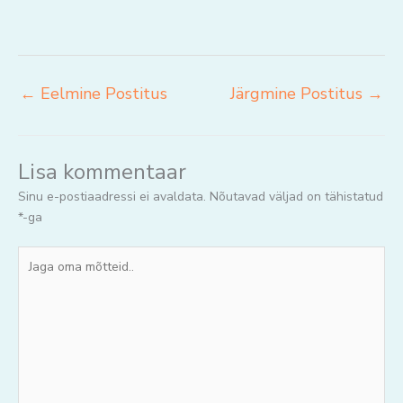
←
Eelmine Postitus
Järgmine Postitus
→
Lisa kommentaar
Sinu e-postiaadressi ei avaldata.
Nõutavad väljad on tähistatud
*
-ga
Jaga
oma
mõtteid..