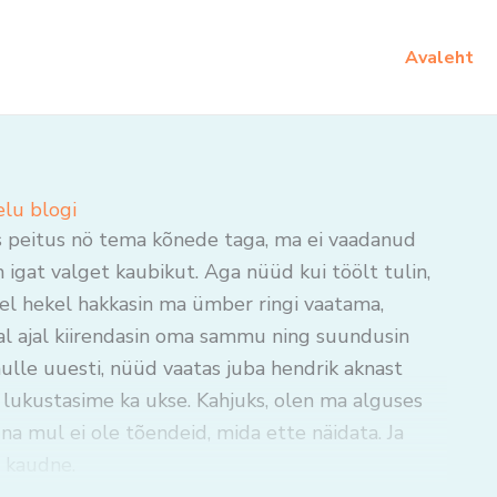
Avaleht
elu blogi
s peitus nö tema kõnede taga, ma ei vaadanud
m igat valget kaubikut. Aga nüüd kui töölt tulin,
 Sel hekel hakkasin ma ümber ringi vaatama,
al ajal kiirendasin oma sammu ning suundusin
ulle uuesti, nüüd vaatas juba hendrik aknast
ks lukustasime ka ukse. Kahjuks, olen ma alguses
una mul ei ole tõendeid, mida ette näidata. Ja
t kaudne.