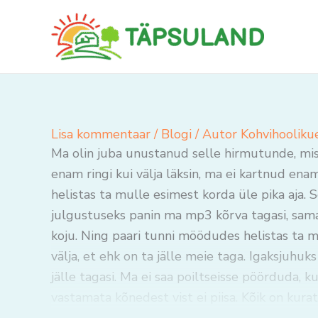
Skip
to
content
Lisa kommentaar
/
Blogi
/ Autor
Kohvihooliku
Ma olin juba unustanud selle hirmutunde, mi
enam ringi kui välja läksin, ma ei kartnud ena
helistas ta mulle esimest korda üle pika aja.
julgustuseks panin ma mp3 kõrva tagasi, sam
koju. Ning paari tunni möödudes helistas ta m
välja, et ehk on ta jälle meie taga. Igaksjuhu
jälle tagasi. Ma ei saa poiltseisse pöörduda, k
vastamata kõnedest vist ei piisa. Kõik on kura