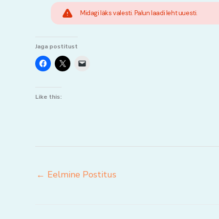
Midagi läks valesti. Palun laadi leht uuesti.
Jaga postitust
Like this:
←
Eelmine Postitus