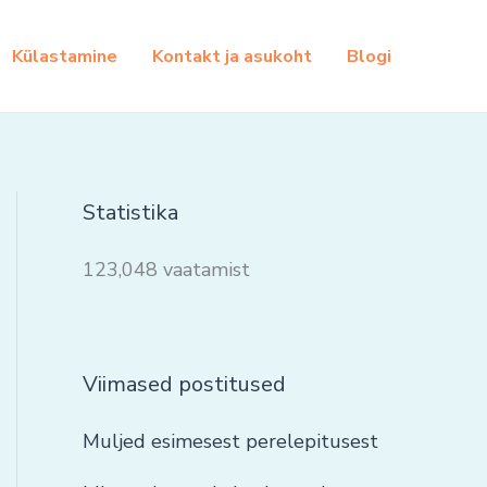
Külastamine
Kontakt ja asukoht
Blogi
Statistika
123,048 vaatamist
Viimased postitused
Muljed esimesest perelepitusest