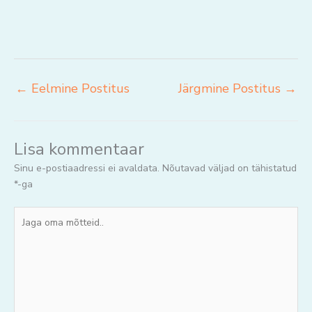
←
Eelmine Postitus
Järgmine Postitus
→
Lisa kommentaar
Sinu e-postiaadressi ei avaldata.
Nõutavad väljad on tähistatud
*
-ga
Jaga
oma
mõtteid..