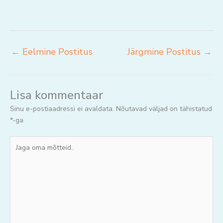
←
Eelmine Postitus
Järgmine Postitus
→
Lisa kommentaar
Sinu e-postiaadressi ei avaldata.
Nõutavad väljad on tähistatud
*
-ga
Jaga
oma
mõtteid..