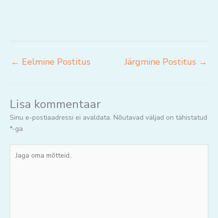
←
Eelmine Postitus
Järgmine Postitus
→
Lisa kommentaar
Sinu e-postiaadressi ei avaldata.
Nõutavad väljad on tähistatud
*
-ga
Jaga
oma
mõtteid..