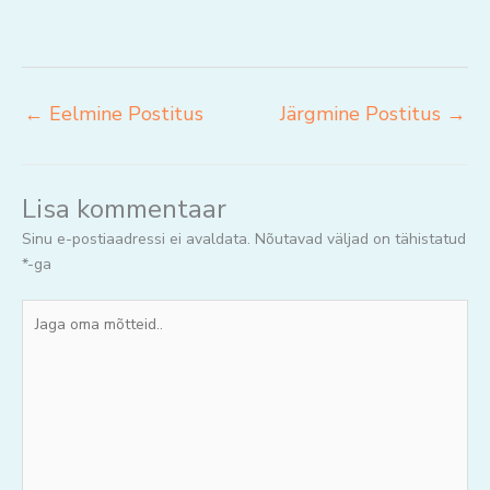
←
Eelmine Postitus
Järgmine Postitus
→
Lisa kommentaar
Sinu e-postiaadressi ei avaldata.
Nõutavad väljad on tähistatud
*
-ga
Jaga
oma
mõtteid..