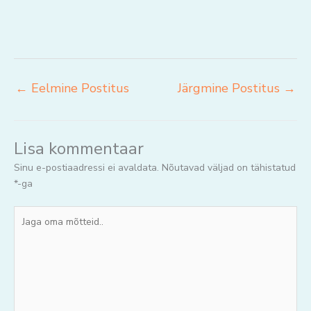
←
Eelmine Postitus
Järgmine Postitus
→
Lisa kommentaar
Sinu e-postiaadressi ei avaldata.
Nõutavad väljad on tähistatud
*
-ga
Jaga
oma
mõtteid..